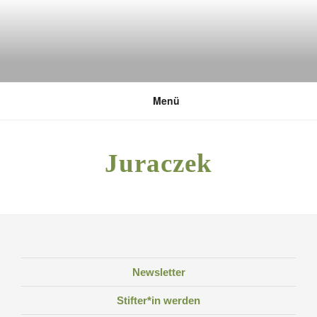
Zum
Inhalt
springen
DEUTSCHE UMWELTSTIFTUNG
Menü
Juraczek
Newsletter
Stifter*in werden