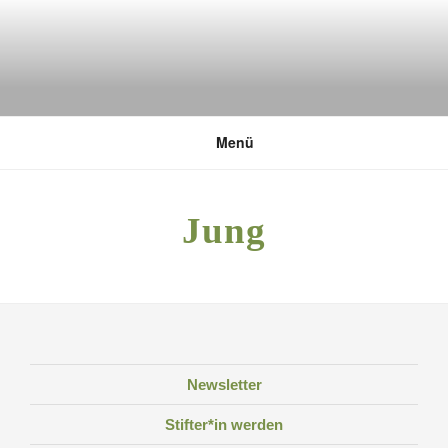
Zum
Inhalt
springen
DEUTSCHE UMWELTSTIFTUNG
Menü
Jung
Newsletter
Stifter*in werden