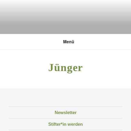
Zum
Inhalt
springen
DEUTSCHE UMWELTSTIFTUNG
Menü
Jünger
Newsletter
Stifter*in werden