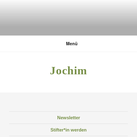
Zum
Inhalt
springen
DEUTSCHE UMWELTSTIFTUNG
Menü
Jochim
Newsletter
Stifter*in werden