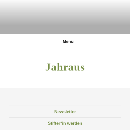
Zum
Inhalt
springen
DEUTSCHE UMWELTSTIFTUNG
Menü
Jahraus
Newsletter
Stifter*in werden