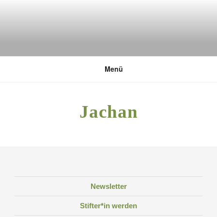
Zum
Inhalt
springen
DEUTSCHE UMWELTSTIFTUNG
Menü
Jachan
Newsletter
Stifter*in werden