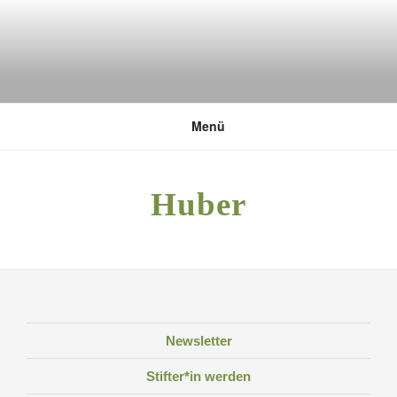
Zum
Inhalt
springen
DEUTSCHE UMWELTSTIFTUNG
Menü
Huber
Newsletter
Stifter*in werden