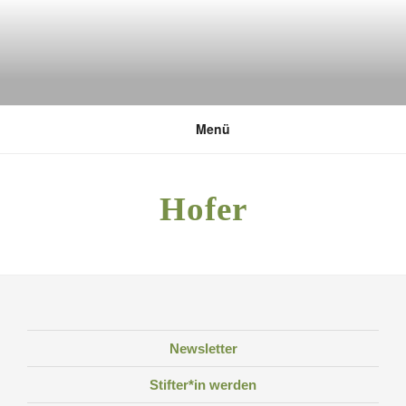
Zum
Inhalt
springen
DEUTSCHE UMWELTSTIFTUNG
Menü
Hofer
Newsletter
Stifter*in werden