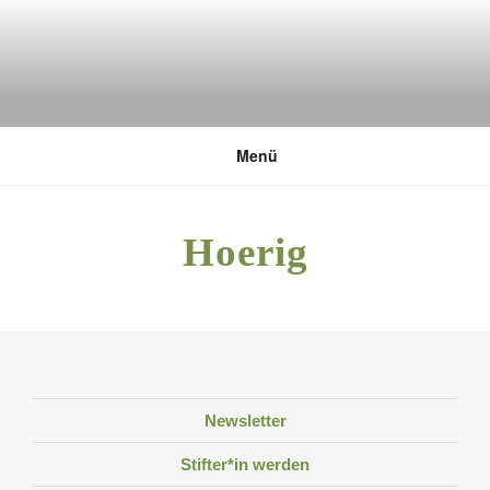
Zum
Inhalt
springen
DEUTSCHE UMWELTSTIFTUNG
Menü
Hoerig
Newsletter
Stifter*in werden