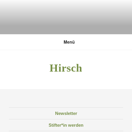
Zum
Inhalt
springen
DEUTSCHE UMWELTSTIFTUNG
Menü
Hirsch
Newsletter
Stifter*in werden