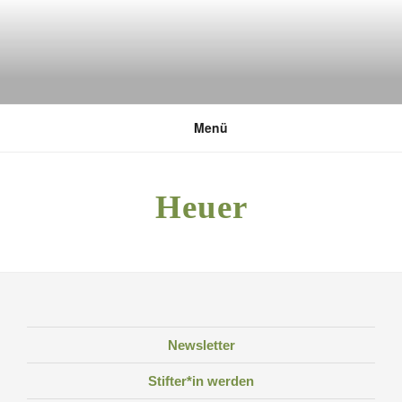
Zum
Inhalt
springen
DEUTSCHE UMWELTSTIFTUNG
Menü
Heuer
Newsletter
Stifter*in werden