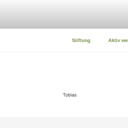
Zum
Inhalt
springen
Stiftung
Aktiv we
DEUTSCHE
Tobias