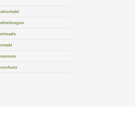
sekontakt
itteilungen
wnloads
ontakt
pressum
enschutz