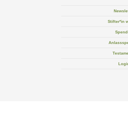
Newsle
Stifter*in
Spend
Anlasssp
Testam
Logi