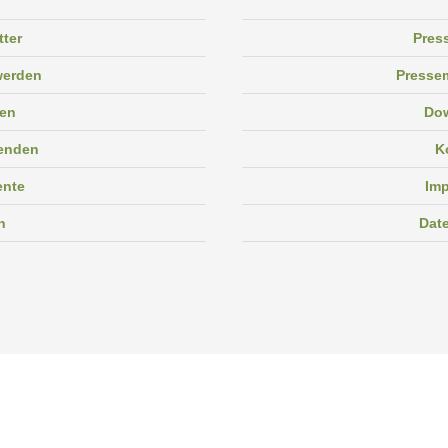
tter
Pres
 werden
Pressem
en
Do
enden
K
ente
Im
n
Dat
Facebook
Instagram
Linkedin