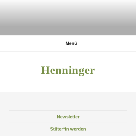
Zum
Inhalt
springen
DEUTSCHE UMWELTSTIFTUNG
Menü
Henninger
Newsletter
Stifter*in werden