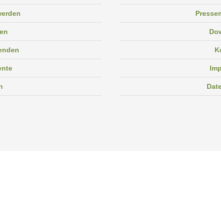
 werden
Pressem
en
Do
enden
K
ente
Im
n
Dat
Facebook
Instagram
Linkedin