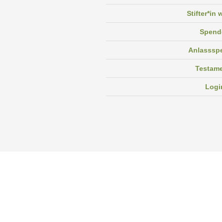
Stifter*in
Spend
Anlasssp
Testam
Logi