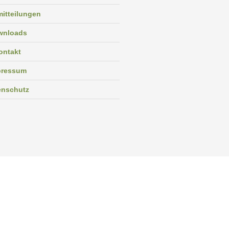
itteilungen
wnloads
ontakt
pressum
enschutz