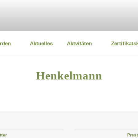
rden
Aktuelles
Aktvitäten
Zertifikats
 UMWELTSTIFTUNG
Henkelmann
tter
Pres