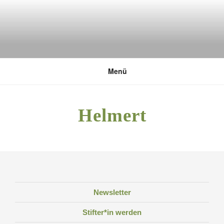
Zum
Inhalt
springen
DEUTSCHE UMWELTSTIFTUNG
Menü
Helmert
Newsletter
Stifter*in werden