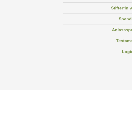
Stifter*in
Spend
Anlasssp
Testam
Logi