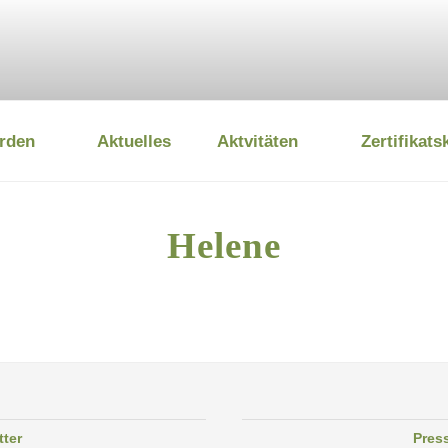
rden
Aktuelles
Aktvitäten
Zertifikats
 UMWELTSTIFTUNG
Helene
tter
Pres