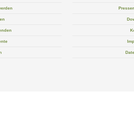
 werden
Pressem
en
Do
enden
K
ente
Im
n
Dat
Facebook
Instagram
Linkedin