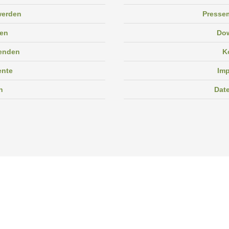
 werden
Pressem
en
Do
enden
K
ente
Im
n
Dat
Facebook
Instagram
Linkedin