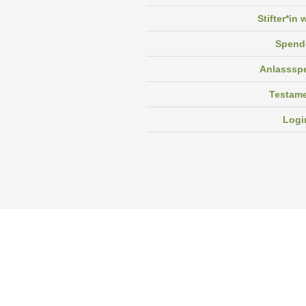
Stifter*in
Spend
Anlasssp
Testam
Logi