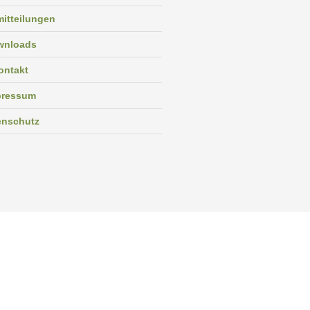
itteilungen
wnloads
ontakt
pressum
enschutz