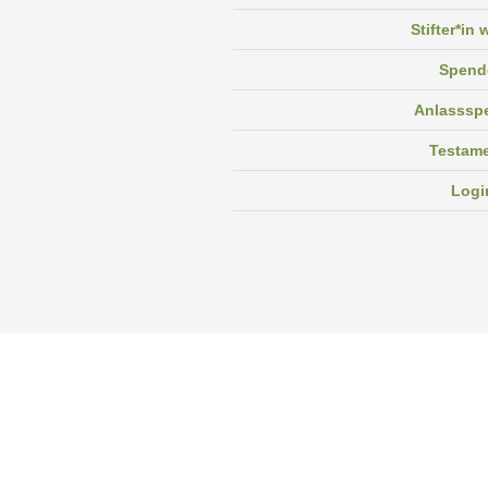
Stifter*in
Spend
Anlasssp
Testam
Logi