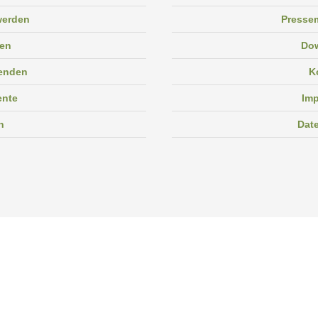
 werden
Pressem
en
Do
enden
K
ente
Im
n
Dat
Facebook
Instagram
Linkedin