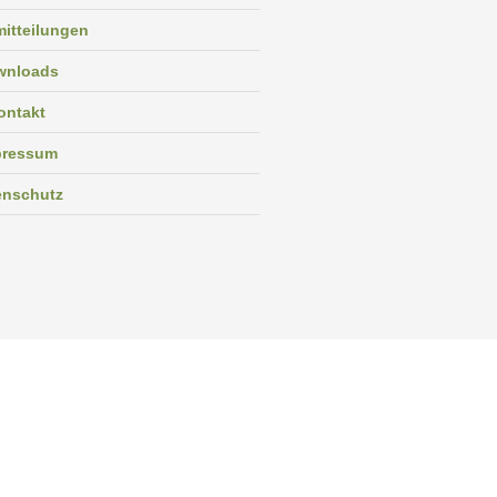
itteilungen
wnloads
ontakt
pressum
enschutz