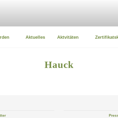
rden
Aktuelles
Aktvitäten
Zertifikats
 UMWELTSTIFTUNG
Hauck
tter
Pres