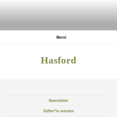
Zum
Inhalt
springen
DEUTSCHE UMWELTSTIFTUNG
Menü
Hasford
Newsletter
Stifter*in werden