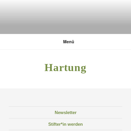
Zum
Inhalt
springen
DEUTSCHE UMWELTSTIFTUNG
Menü
Hartung
Newsletter
Stifter*in werden