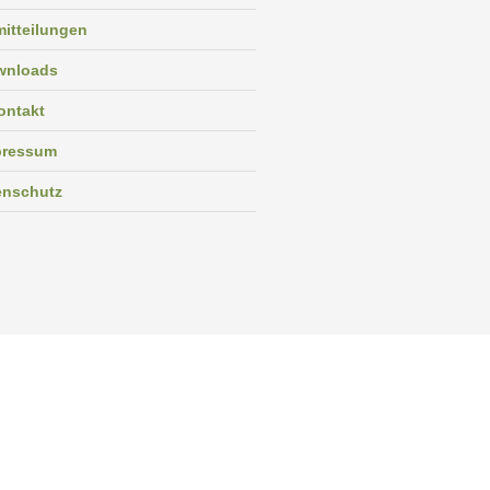
itteilungen
wnloads
ontakt
pressum
enschutz