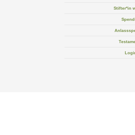
Stifter*in
Spend
Anlasssp
Testam
Logi