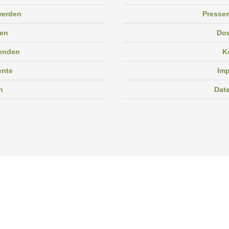
 werden
Pressem
en
Do
enden
K
ente
Im
n
Dat
Facebook
Instagram
Linkedin