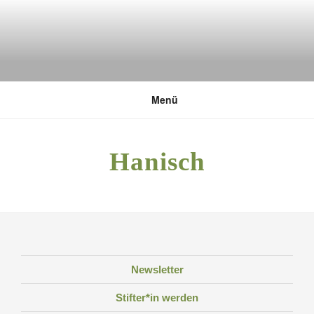
Zum
Inhalt
springen
DEUTSCHE UMWELTSTIFTUNG
Menü
Hanisch
Newsletter
Stifter*in werden