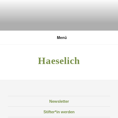
Zum
Inhalt
springen
DEUTSCHE UMWELTSTIFTUNG
Menü
Haeselich
Newsletter
Stifter*in werden