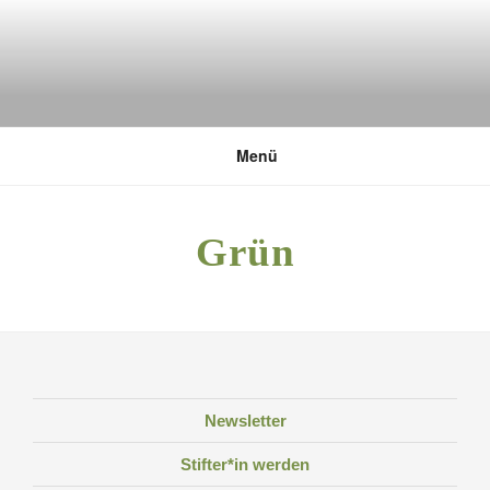
Zum
Inhalt
springen
DEUTSCHE UMWELTSTIFTUNG
Menü
Grün
Newsletter
Stifter*in werden