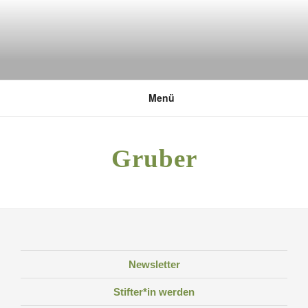
Zum
Inhalt
springen
DEUTSCHE UMWELTSTIFTUNG
Menü
Gruber
Newsletter
Stifter*in werden