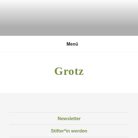
Zum
Inhalt
springen
DEUTSCHE UMWELTSTIFTUNG
Menü
Grotz
Newsletter
Stifter*in werden