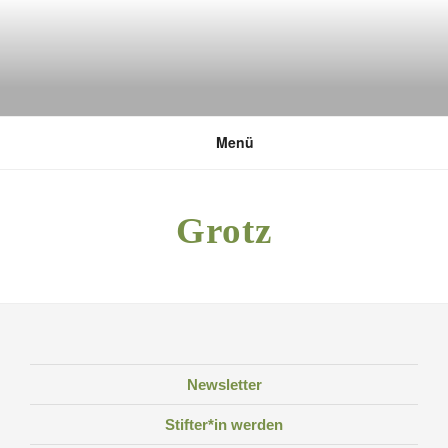
Zum
Inhalt
springen
DEUTSCHE UMWELTSTIFTUNG
Menü
Grotz
Newsletter
Stifter*in werden