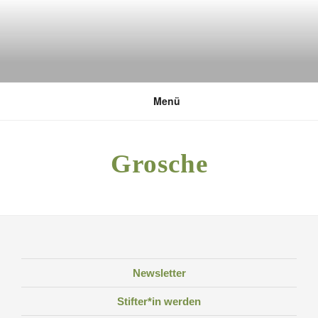
Zum
Inhalt
springen
DEUTSCHE UMWELTSTIFTUNG
Menü
Grosche
Newsletter
Stifter*in werden