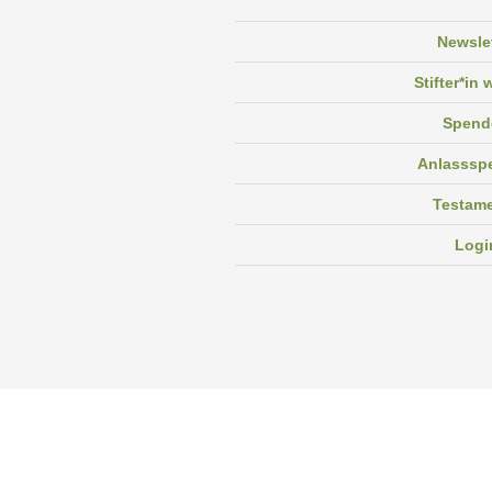
Newsle
Stifter*in
Spend
Anlasssp
Testam
Logi