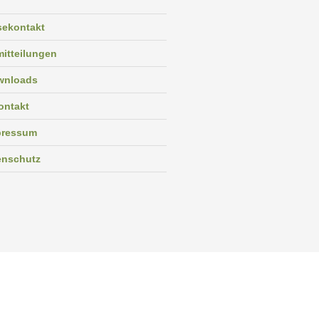
sekontakt
itteilungen
wnloads
ontakt
pressum
enschutz