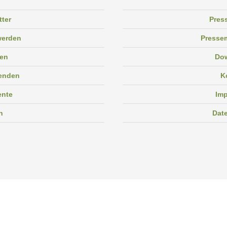
tter
Pres
 werden
Pressem
en
Do
enden
K
ente
Im
n
Dat
Facebook
Instagram
Linkedin