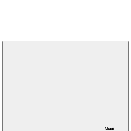
Deutsche Umweltstiftung
Menü