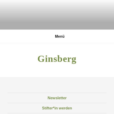
Zum
Inhalt
springen
DEUTSCHE UMWELTSTIFTUNG
Menü
Ginsberg
Newsletter
Stifter*in werden