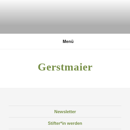
Zum
Inhalt
springen
DEUTSCHE UMWELTSTIFTUNG
Menü
Gerstmaier
Newsletter
Stifter*in werden