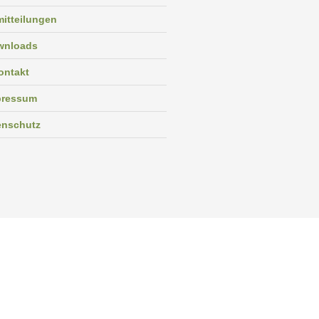
itteilungen
wnloads
ontakt
pressum
enschutz