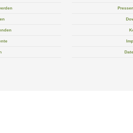
 werden
Pressem
en
Do
enden
K
ente
Im
n
Dat
Facebook
Instagram
Linkedin