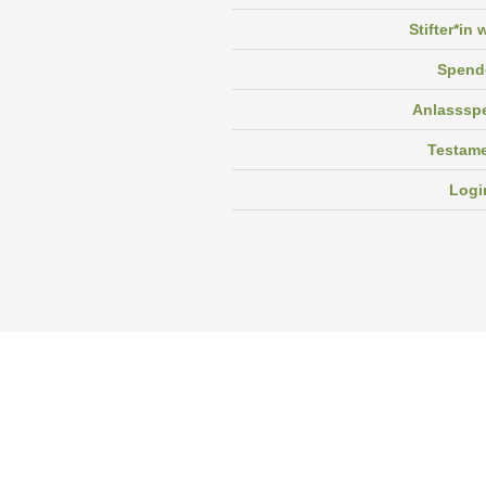
Stifter*in
Spend
Anlasssp
Testam
Logi