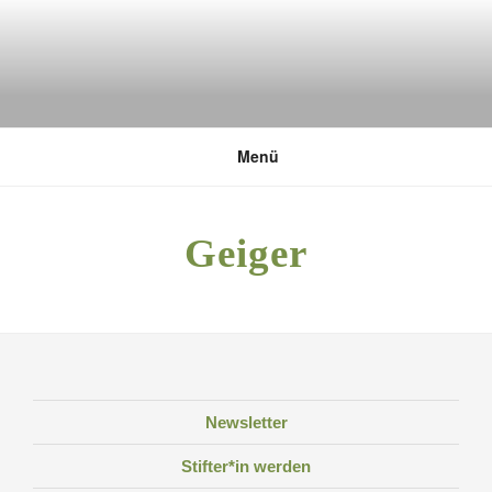
Zum
Inhalt
springen
DEUTSCHE UMWELTSTIFTUNG
Menü
Geiger
Newsletter
Stifter*in werden