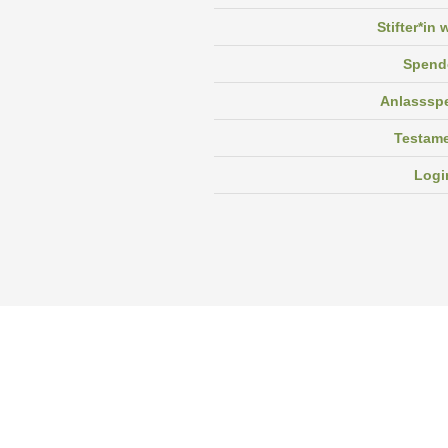
Stifter*in
Spend
Anlasssp
Testam
Logi