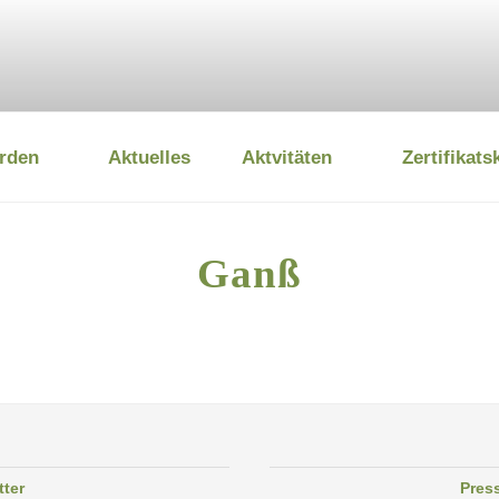
rden
Aktuelles
Aktvitäten
Zertifikats
 UMWELTSTIFTUNG
Ganß
tter
Pres