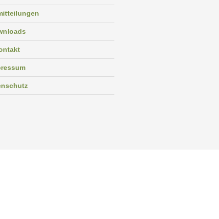
itteilungen
wnloads
ontakt
pressum
enschutz