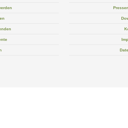
 werden
Pressem
en
Do
enden
K
ente
Im
n
Dat
Facebook
Instagram
Linkedin