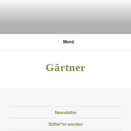
Zum
Inhalt
springen
DEUTSCHE UMWELTSTIFTUNG
Menü
Gärtner
Newsletter
Stifter*in werden