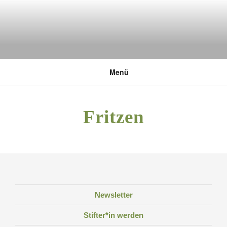
Zum
Inhalt
springen
DEUTSCHE UMWELTSTIFTUNG
Menü
Fritzen
Newsletter
Stifter*in werden