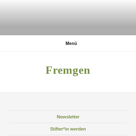
Zum
Inhalt
springen
DEUTSCHE UMWELTSTIFTUNG
Menü
Fremgen
Newsletter
Stifter*in werden