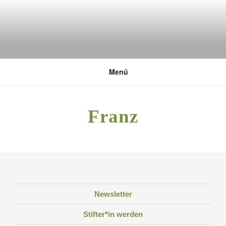
Zum
Inhalt
springen
DEUTSCHE UMWELTSTIFTUNG
Menü
Franz
Newsletter
Stifter*in werden