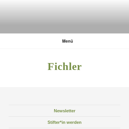
Zum
Inhalt
springen
DEUTSCHE UMWELTSTIFTUNG
Menü
Fichler
Newsletter
Stifter*in werden