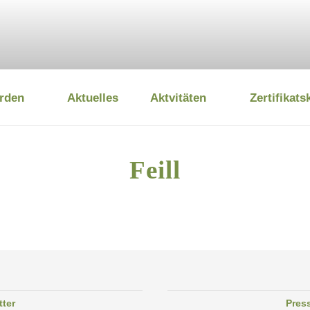
rden
Aktuelles
Aktvitäten
Zertifikats
 UMWELTSTIFTUNG
Feill
tter
Pres