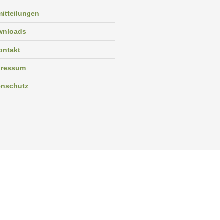
itteilungen
wnloads
ontakt
pressum
enschutz