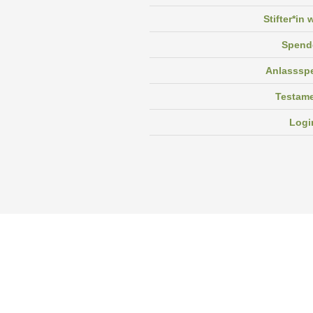
Stifter*in
Spend
Anlasssp
Testam
Logi