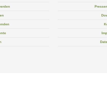
 werden
Pressem
en
Do
enden
K
ente
Im
n
Dat
Facebook
Instagram
Linkedin