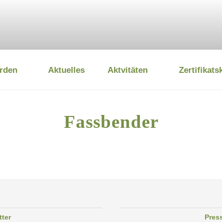
rden
Aktuelles
Aktvitäten
Zertifikats
 UMWELTSTIFTUNG
Fassbender
tter
Pres