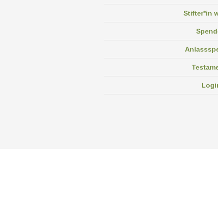
Stifter*in
Spend
Anlasssp
Testam
Logi