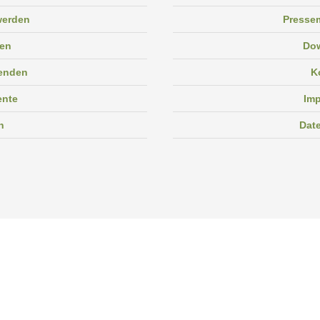
 werden
Pressem
en
Do
enden
K
ente
Im
n
Dat
Facebook
Instagram
Linkedin