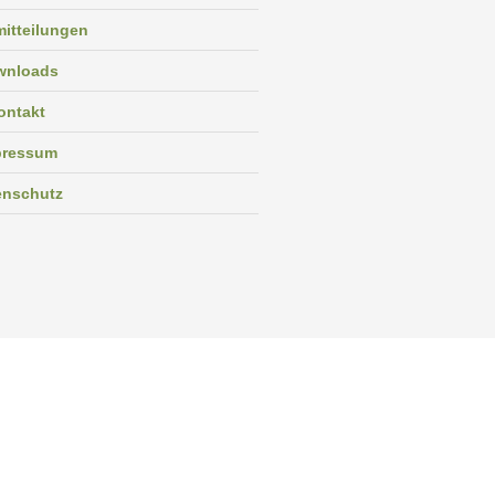
itteilungen
wnloads
ontakt
pressum
enschutz