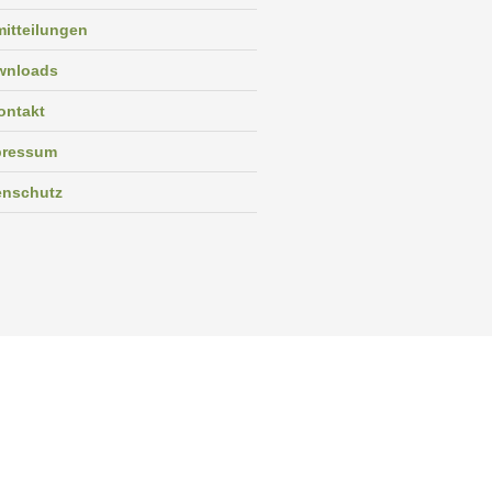
itteilungen
wnloads
ontakt
pressum
enschutz