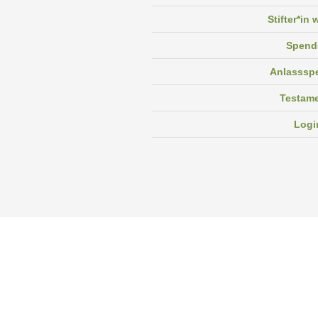
Stifter*in
Spend
Anlasssp
Testam
Logi