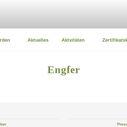
rden
Aktuelles
Aktvitäten
Zertifikats
 UMWELTSTIFTUNG
Engfer
tter
Pres