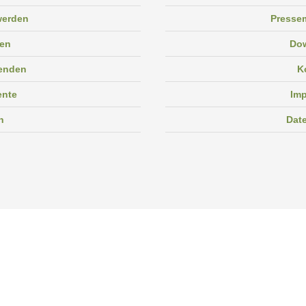
 werden
Pressem
en
Do
enden
K
ente
Im
n
Dat
Facebook
Instagram
Linkedin