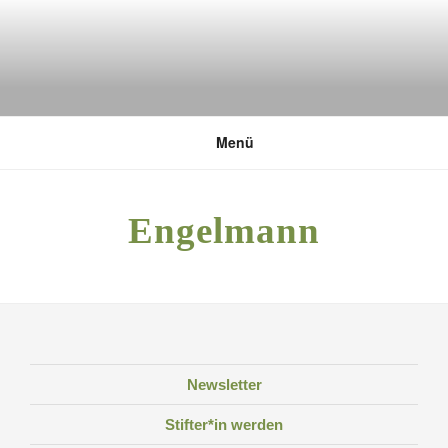
Zum
Inhalt
springen
DEUTSCHE UMWELTSTIFTUNG
Menü
Engelmann
Newsletter
Stifter*in werden