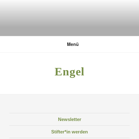
Zum
Inhalt
springen
DEUTSCHE UMWELTSTIFTUNG
Menü
Engel
Newsletter
Stifter*in werden