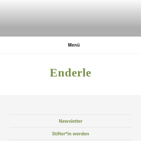
Zum
Inhalt
springen
DEUTSCHE UMWELTSTIFTUNG
Menü
Enderle
Newsletter
Stifter*in werden