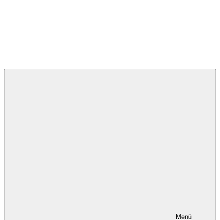
Deutsche Umweltstiftung
Menü