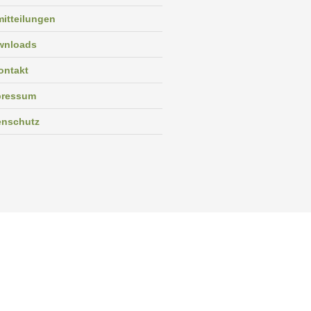
itteilungen
wnloads
ontakt
pressum
enschutz