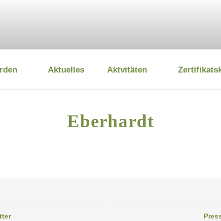
rden
Aktuelles
Aktvitäten
Zertifikats
 UMWELTSTIFTUNG
Eberhardt
tter
Pres