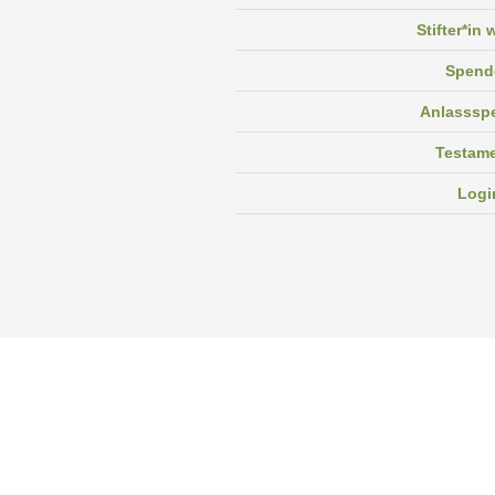
Stifter*in
Spend
Anlasssp
Testam
Logi