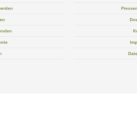
 werden
Pressem
en
Do
enden
K
ente
Im
n
Dat
Facebook
Instagram
Linkedin