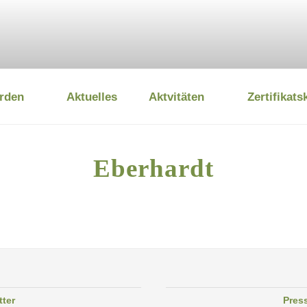
rden
Aktuelles
Aktvitäten
Zertifikats
 UMWELTSTIFTUNG
Eberhardt
tter
Pres