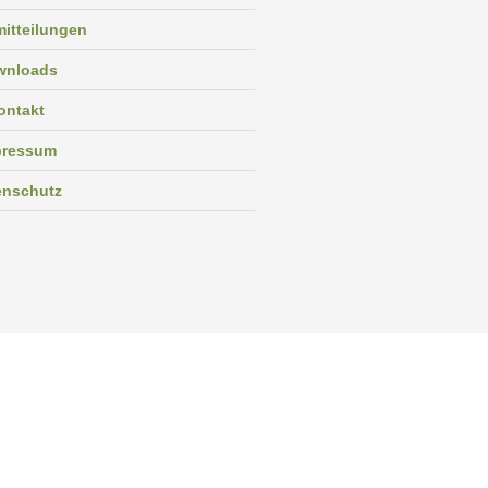
itteilungen
wnloads
ontakt
pressum
enschutz