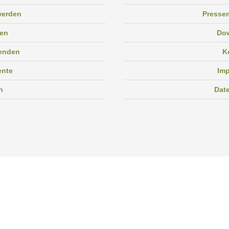
 werden
Pressem
en
Do
enden
K
ente
Im
n
Dat
Facebook
Instagram
Linkedin