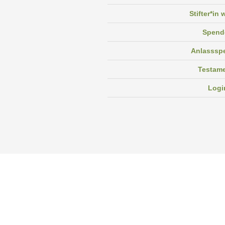
Stifter*in
Spend
Anlasssp
Testam
Logi