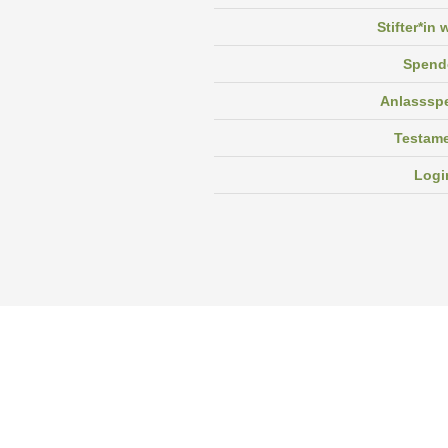
Stifter*in
Spend
Anlasssp
Testam
Logi