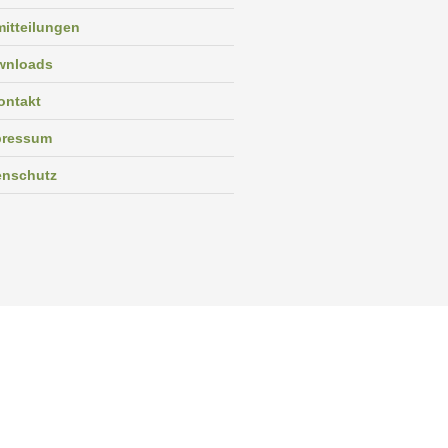
itteilungen
wnloads
ontakt
pressum
enschutz