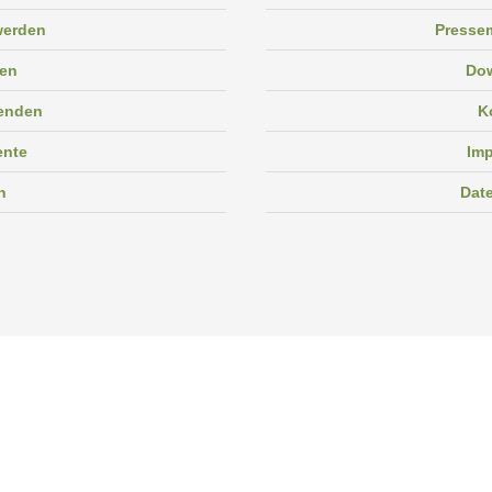
 werden
Pressem
en
Do
enden
K
ente
Im
n
Dat
Facebook
Instagram
Linkedin