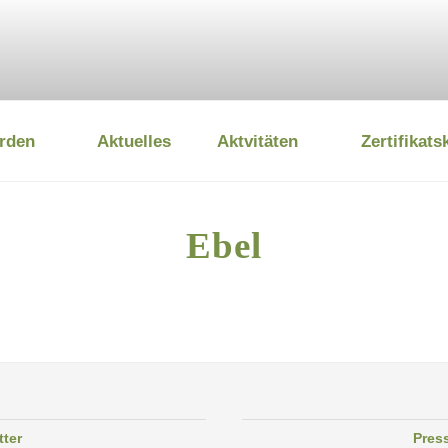
rden
Aktuelles
Aktvitäten
Zertifikats
 UMWELTSTIFTUNG
Ebel
tter
Pres